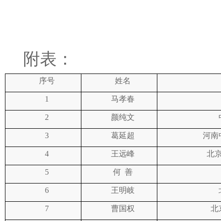
附表：
序号
姓名
1
马孝春
2
颜纯文
河南
3
葛延超
北
4
王远峰
5
何
善
6
王明岐
北
7
曹国权