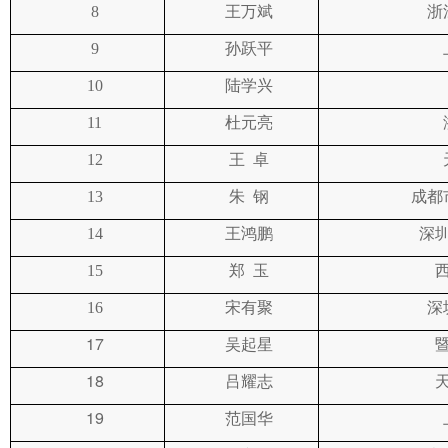
浙
8
王万斌
9
孙跃平
10
陆学兴
11
杜元亮
12
王
卓
成都
13
朱
钢
深
14
王鸿鹏
15
郑
玉
深
16
宋有聚
17
吴起星
18
吕耀志
19
范国华