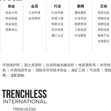
协会
会员
行业
新闻
互动
协会介绍
入会申请
行业专家
通知通告
供应信息
协会构成
会员查询
年度人物
行业培训
求购信息
协会动态
明星企业
新闻资讯
招聘信息
理事单位
非开挖奖
工程信息
求职信息
施工认证
行业聚焦
最新产品
在线留言
环境保护部
|
国土资源部
|
住房和城乡建设部
|
地质调查局
|
科学技
机
|
中国地质学会
|
国际非开挖技术协会
|
探矿工程
|
气动泵
|
慧
网
|
速配易购
TRENCHLESS